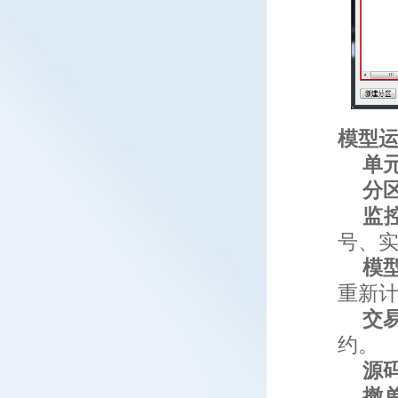
模型
单
分
监
号、
模
重新
交
约。
源
撤