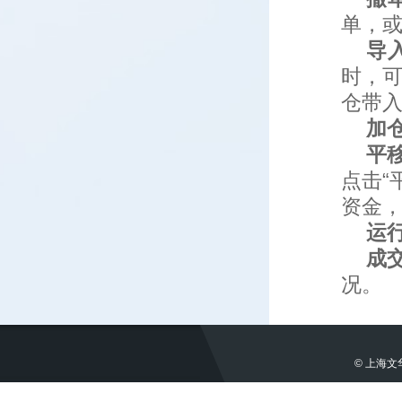
单，
导
时，可
仓带
加
平
点击“
资金
运
成
况。
© 上海文